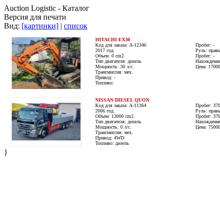
Auction Logistic - Каталог
Версия для печати
Вид:
[картинки]
|
список
HITACHI EX30
Код для заказа: A-12346
Пробег: -
2017 год.
Руль: прав
Объем: 0 cm2.
Пробег: -
Тип двигателя: дизель
Нахождение
Мощность: 30 л/с.
Цена: 1700
Трансмиссия: мех.
Привод: -
Топливо:
NISSAN DIESEL QUON
Код для заказа: A-11364
Пробег: 37
2006 год.
Руль: прав
Объем: 13000 cm2.
Пробег: 37
Тип двигателя: дизель
Нахождение
Мощность: 0 л/с.
Цена: 7500
Трансмиссия: мех.
Привод: 4WD
Топливо: дизель
}