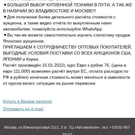
▼БОЛЬШОЙ ВЫБОР КУПЛЕННОЙ ТЕХНИКИ В ПУТИ, А ТАК-ЖЕ
В НАЛИЧИИ ВО ВЛАДИВОСТОКЕ И МОСКВЕ!!!
▼Для получения более детального расчёта стоимости с
аукциона, а также видео отчёта по выкупленным нами
автомобилям, пожалуйста используйте WhatsApp.
▼Вы так-же можете самостоятельно изучить статистику продаж
Японских аукционов.
ПРИГЛАШАЕМ К СОТРУДНИЧЕСТВУ ОПТОВЫХ ПОКУПАТЕЛЕЙ,
ВЫГОДНЫЕ УСЛОВИЯ ПОСТАВКИ СО ВСЕХ АУКЦИОНОВ США,
ЯПОНИИ и Кореи.
Расчёт произведён 15.01.2022г, курс Евро к рублю 76, (цена в
евро 111,000) возможен расчёт внутри ЕС, оплата расходов по
РФ в рублях) конечная стоимость может меняться в зависмости
от курсов валют, ситуации на рынке перевозок
Купить в Вашем регионе
Отправить на e-mail:
Москва, ул.Южнопортовая 22с1, 3 эт. ТЦ «Автомобили», тел: +7(916)-967-
55-07