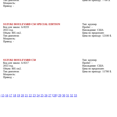
Тип двигателя:
Цена по приходу: 7700 $.
Мощность:
Привод: -
SUZUKI BOULEVARD C50 SPECIAL EDITION
Тип: круизер
Код для заказа: A-9219
Пробег: -
2013 год.
Нахождение: США
Объем: 805 cm2.
Цена по предоплате:
Тип двигателя:
Цена по приходу: 12100 $.
Мощность:
Привод: -
SUZUKI BOULEVARD C50
Тип: круизер
Код для заказа: A-9217
Пробег: -
2013 год.
Нахождение: США
Объем: 805 cm2.
Цена по предоплате:
Тип двигателя:
Цена по приходу: 11700 $.
Мощность:
Привод: -
4
15
16
17
18
19
20
21
22
23
24
25
26
27
[28]
29
30
31
32
33