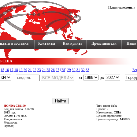
Наши телефоны:
плата и доставка
Контакты
Как купить
Представители
Наши 
 из США
15
16
17
18
19
20
21
22
23
24
25
26
27
[28]
29
30
31
32
33
Ве
от
до
HONDA CB1100
Тип: спорт-байк
Код для заказа: A-9228
Пробег: -
2013 год.
Нахождение: США
Объем: 1140 cm2.
Цена по предоплате:
Тип двигателя:
Цена по приходу: 14000 $.
Мощность:
Привод: -