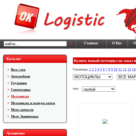
Главная
О Нас
О
Каталог
Купить новый мотоцикл на заказ
Страницы:
1
2
3
4
5
6
7
8
9
10
11
12
13
14
Весь сток
Автомобили
Грузовики
тип:
Cпецтехника
Мотоциклы
Мотоциклы и мопеды оптом
Мото запчасти
Мото Экипировка
Аукционы