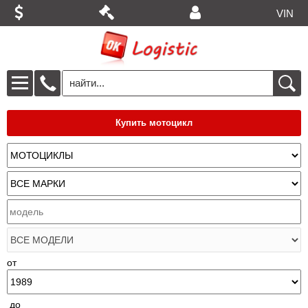
VIN
Купить мотоцикл
от
до