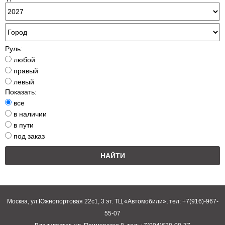
Руль:
любой
правый
левый
Показать:
все
в наличии
в пути
под заказ
Москва, ул.Южнопортовая 22с1, 3 эт. ТЦ «Автомобили», тел: +7(916)-967-
55-07