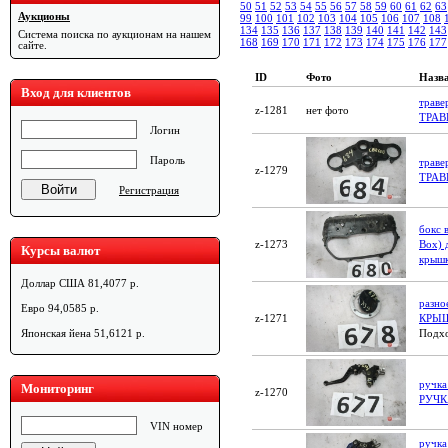
50
51
52
53
54
55
56
57
58
59
60
61
62
63
Аукционы
99
100
101
102
103
104
105
106
107
108
134
135
136
137
138
139
140
141
142
143
Система поиска по аукционам на нашем
168
169
170
171
172
173
174
175
176
177
сайте.
ID
Фото
Назв
Вход для клиентов
трав
z-1281
нет фото
ТРАВ
Логин
Пароль
трав
z-1279
ТРАВ
Регистрация
бокс 
z-1273
Box)
Курсы валют
крышк
Доллар США 81,4077 р.
разно
Евро 94,0585 р.
z-1271
КРЫШ
Подхо
Японская йена 51,6121 р.
ручка
Мониторинг
z-1270
РУЧК
VIN номер
ручка