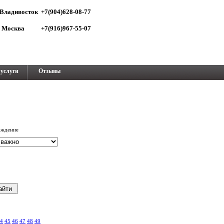
Владивосток +7(904)628-08-77
Москва +7(916)967-55-07
услуги
Отзывы
ождение
4
45
46
47
48
49