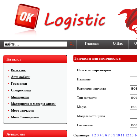
Главная
О Нас
О
Запчасти для мотоциклов
Каталог
Весь сток
Поиск по параметрам
Автомобили
Название:
Грузовики
Категория запчасти
Cпецтехника
Мотоциклы
Тип запчасти
Мотоциклы и мопеды оптом
Марка
Мото запчасти
Модель мотоцикла
Мото Экипировка
Состояние
Аукционы
Страницы:
1
2
3
4
5
6
7
8
9
10
11
12
13
1