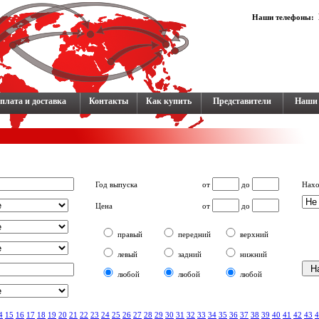
Наши телефоны:
плата и доставка
Контакты
Как купить
Представители
Наши 
Год выпуска
от
до
Нах
Цена
от
до
правый
передний
верхний
левый
задний
нижний
любой
любой
любой
4
15
16
17
18
19
20
21
22
23
24
25
26
27
28
29
30
31
32
33
34
35
36
37
38
39
40
41
42
43
4