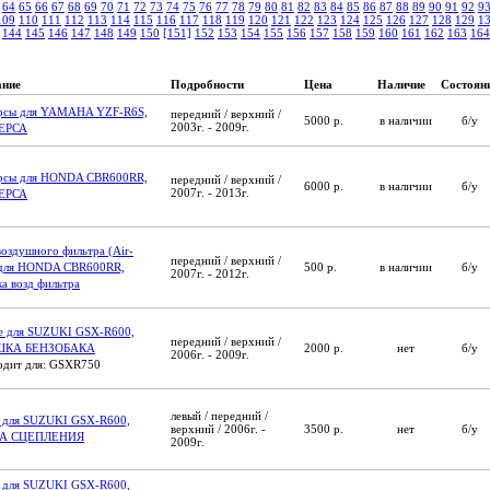
64
65
66
67
68
69
70
71
72
73
74
75
76
77
78
79
80
81
82
83
84
85
86
87
88
89
90
91
92
9
109
110
111
112
113
114
115
116
117
118
119
120
121
122
123
124
125
126
127
128
129
1
144
145
146
147
148
149
150
[151]
152
153
154
155
156
157
158
159
160
161
162
163
164
ание
Подробности
Цена
Наличие
Состоян
ерсы для YAMAHA YZF-R6S,
передний / верхний /
5000 р.
в наличии
б/у
2003г. - 2009г.
ЕРСА
ерсы для HONDA CBR600RR,
передний / верхний /
6000 р.
в наличии
б/у
2007г. - 2013г.
ЕРСА
воздушного фильтра (Air-
передний / верхний /
 для HONDA CBR600RR,
500 р.
в наличии
б/у
2007г. - 2012г.
а возд фильтра
е для SUZUKI GSX-R600,
передний / верхний /
КА БЕНЗОБАКА
2000 р.
нет
б/у
2006г. - 2009г.
дит для: GSXR750
левый / передний /
 для SUZUKI GSX-R600,
верхний / 2006г. -
3500 р.
нет
б/у
А СЦЕПЛЕНИЯ
2009г.
 для SUZUKI GSX-R600,