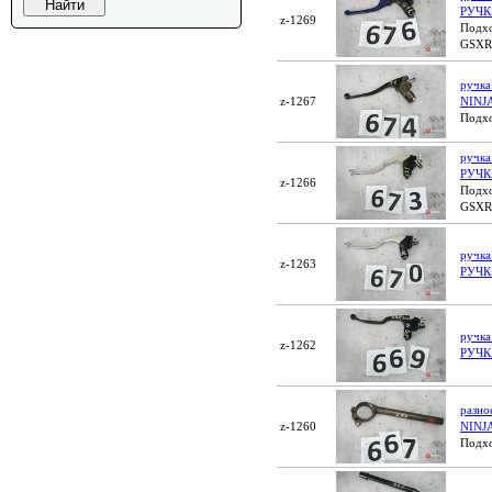
РУЧК
z-1269
Подхо
GSXR
ручк
z-1267
NINJ
Подхо
ручка
РУЧК
z-1266
Подхо
GSXR
ручк
z-1263
РУЧК
ручк
z-1262
РУЧК
разн
z-1260
NINJ
Подхо