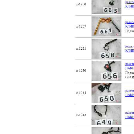
разн
z-1258
КЛИП
разно
z-1257
КЛИ
Подхо
руль
z-1251
КЛИ
пакет
ПАК
z-1250
Подхо
GSXR
паке
z-1244
ПАК
паке
z-1243
ПАК