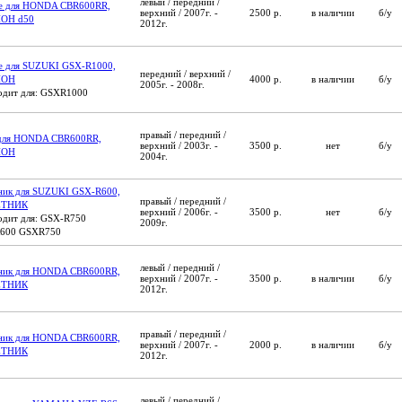
левый / передний /
ое для HONDA CBR600RR,
верхний / 2007г. -
2500 р.
в наличии
б/у
ОН d50
2012г.
е для SUZUKI GSX-R1000,
передний / верхний /
ПОН
4000 р.
в наличии
б/у
2005г. - 2008г.
дит для: GSXR1000
правый / передний /
 для HONDA CBR600RR,
верхний / 2003г. -
3500 р.
нет
б/у
ПОН
2004г.
ник для SUZUKI GSX-R600,
правый / передний /
ЕТНИК
верхний / 2006г. -
3500 р.
нет
б/у
дит для: GSX-R750
2009г.
600 GSXR750
левый / передний /
тник для HONDA CBR600RR,
верхний / 2007г. -
3500 р.
в наличии
б/у
ЕТНИК
2012г.
правый / передний /
тник для HONDA CBR600RR,
верхний / 2007г. -
2000 р.
в наличии
б/у
ЕТНИК
2012г.
левый / передний /