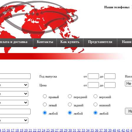
Наши телефоны:
плата и доставка
Контакты
Как купить
Представители
Наши 
Год выпуска
от
до
Нах
Цена
от
до
правый
передний
верхний
левый
задний
нижний
любой
любой
любой
4
15
16
17
18
19
20
21
22
23
24
25
26
27
28
29
30
31
32
33
34
35
36
37
38
39
40
41
42
43
4