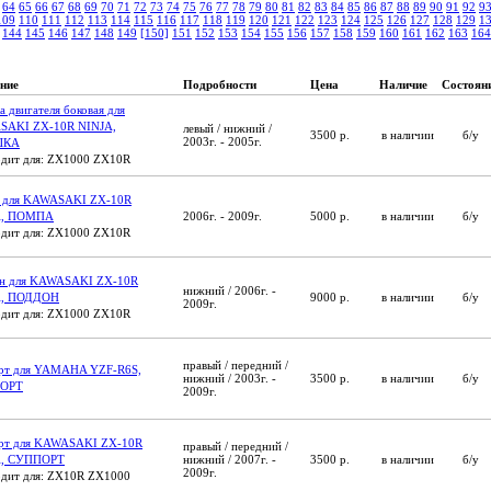
64
65
66
67
68
69
70
71
72
73
74
75
76
77
78
79
80
81
82
83
84
85
86
87
88
89
90
91
92
9
109
110
111
112
113
114
115
116
117
118
119
120
121
122
123
124
125
126
127
128
129
1
144
145
146
147
148
149
[150]
151
152
153
154
155
156
157
158
159
160
161
162
163
164
ние
Подробности
Цена
Наличие
Состоян
а двигателя боковая для
SAKI ZX-10R NINJA,
левый / нижний /
3500 р.
в наличии
б/у
2003г. - 2005г.
ШКА
дит для: ZX1000 ZX10R
 для KAWASAKI ZX-10R
A, ПОМПА
2006г. - 2009г.
5000 р.
в наличии
б/у
дит для: ZX1000 ZX10R
н для KAWASAKI ZX-10R
нижний / 2006г. -
A, ПОДДОН
9000 р.
в наличии
б/у
2009г.
дит для: ZX1000 ZX10R
правый / передний /
рт для YAMAHA YZF-R6S,
нижний / 2003г. -
3500 р.
в наличии
б/у
ОРТ
2009г.
рт для KAWASAKI ZX-10R
правый / передний /
A, СУППОРТ
нижний / 2007г. -
3500 р.
в наличии
б/у
2009г.
дит для: ZX10R ZX1000