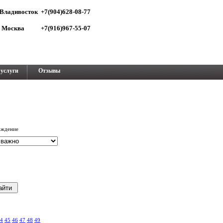
Владивосток +7(904)628-08-77
Москва +7(916)967-55-07
услуги
Отзывы
ождение
4
45
46
47
48
49