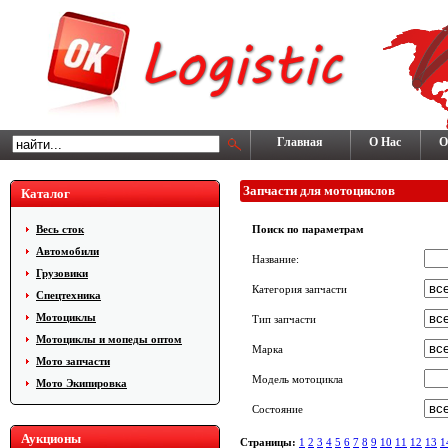
Главная
О Нас
О
Запчасти для мотоциклов
Каталог
Весь сток
Поиск по параметрам
Автомобили
Название:
Грузовики
Категория запчасти
Cпецтехника
Мотоциклы
Тип запчасти
Мотоциклы и мопеды оптом
Марка
Мото запчасти
Модель мотоцикла
Мото Экипировка
Состояние
Аукционы
Страницы:
1
2
3
4
5
6
7
8
9
10
11
12
13
1