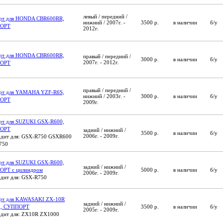
левый / передний /
рт для HONDA CBR600RR,
нижний / 2007г. -
3500 р.
в наличии
б/у
ОРТ
2012г.
рт для HONDA CBR600RR,
правый / передний /
3000 р.
в наличии
б/у
2007г. - 2012г.
ОРТ
правый / передний /
рт для YAMAHA YZF-R6S,
нижний / 2003г. -
3000 р.
в наличии
б/у
ОРТ
2009г.
рт для SUZUKI GSX-R600,
ОРТ
задний / нижний /
3500 р.
в наличии
б/у
2006г. - 2009г.
дит для: GSX-R750 GSXR600
750
рт для SUZUKI GSX-R600,
задний / нижний /
РТ с цилиндром
5000 р.
в наличии
б/у
2006г. - 2009г.
дит для: GSX-R750
рт для KAWASAKI ZX-10R
задний / нижний /
A, СУППОРТ
3500 р.
в наличии
б/у
2005г. - 2009г.
дит для: ZX10R ZX1000