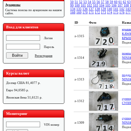
50
51
52
53
54
55
56
57
58
59
60
61
62
63
Аукционы
99
100
101
102
103
104
105
106
107
108
134
135
136
137
138
139
140
141
142
143
Система поиска по аукционам на нашем
168
169
170
171
172
173
174
175
176
177
сайте.
ID
Фото
Назва
Вход для клиентов
крышк
KAWA
z-1315
КРЫ
Логин
Подхо
Пароль
помпа
Регистрация
z-1314
NINJ
Подхо
Курсы валют
поддо
z-1313
NINJ
Доллар США 81,4077 р.
Подхо
Евро 94,0585 р.
Японская йена 51,6121 р.
суппо
z-1312
СУПП
Мониторинг
суппо
z-1309
NINJ
VIN номер
Подхо