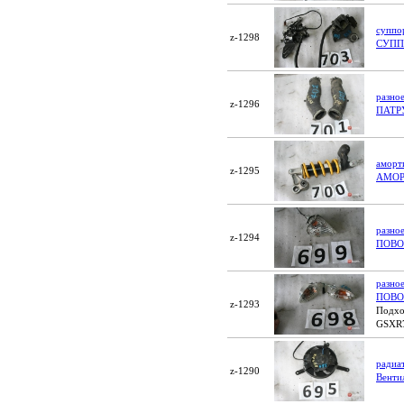
суппо
z-1298
СУПП
разно
z-1296
ПАТР
аморт
z-1295
АМОР
разно
z-1294
ПОВО
разно
ПОВО
z-1293
Подхо
GSXR
радиа
z-1290
Венти