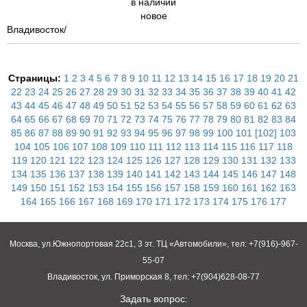
в наличии
новое
Владивосток/
Страницы:
1
2
3
4
5
6
7
8
9
10
11
12
13
14
15
16
17
18
19
20
21
22
23
24
25
26
27
28
29
30
31
32
33
34
35
36
37
38
39
40
41
42
43
44
45
46
47
48
49
50
51
52
53
54
55
56
57
58
59
60
61
62
63
64
65
66
67
68
69
70
71
72
73
74
75
76
77
78
79
80
81
82
83
84
85
86
87
88
89
90
91
92
93
94
95
96
97
98
99
100
101
[102]
103
104
105
106
107
108
109
110
111
112
113
114
115
116
117
118
119
120
121
122
123
124
125
126
127
128
129
130
131
132
133
134
135
136
137
138
139
140
141
142
143
144
145
146
147
148
149
150
151
152
153
154
155
156
157
158
159
160
161
162
163
164
165
166
167
168
169
170
171
172
173
174
175
176
177
Москва, ул.Южнопортовая 22с1, 3 эт. ТЦ «Автомобили», тел: +7(916)-967-
55-07
Владивосток, ул. Приморская 8, тел: +7(904)628-08-77
Задать вопрос: